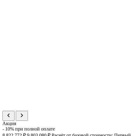
Номер
112
Комнат
2
Площадь
43.04 м²
Цена
12 997 174 ₽
Статус
В продаже
>
%
Номер
113
Комнат
2
Площадь
57.75 м²
Цена
17 037 135 ₽
Статус
В продаже
>
%
Номер
114
Комнат
2
Площадь
51.44 м²
Цена
15 175 685 ₽
Статус
В продаже
>
Акция
- 10% при полной оплате
8 822 772 ₽
9 803 080 ₽
Расчёт от базовой стоимости:
Первый