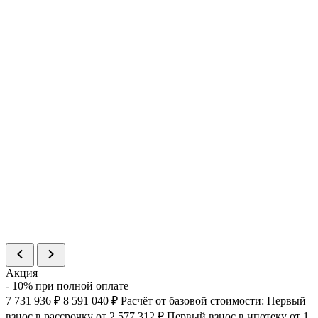
Площадь
43.04 м²
Цена
12 997 174 ₽
Статус
В продаже
>
%
Номер
113
Комнат
2
Площадь
57.75 м²
Цена
17 037 135 ₽
Статус
В продаже
>
%
Номер
114
Комнат
2
Площадь
51.44 м²
Цена
15 175 685 ₽
Статус
В продаже
>
Акция
- 10% при полной оплате
7 731 936 ₽
8 591 040 ₽
Расчёт от базовой стоимости:
Первый
взнос в рассрочку
от 2 577 312 ₽
Первый взнос в ипотеку
от 1