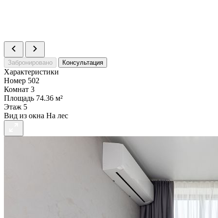
Номер
514
Комнат
3
Площадь
67.6 м²
Статус
Продано
>
Забронировано
Консультация
Характеристики
Номер
502
Комнат
3
Площадь
74.36 м²
Этаж
5
Вид из окна
На лес