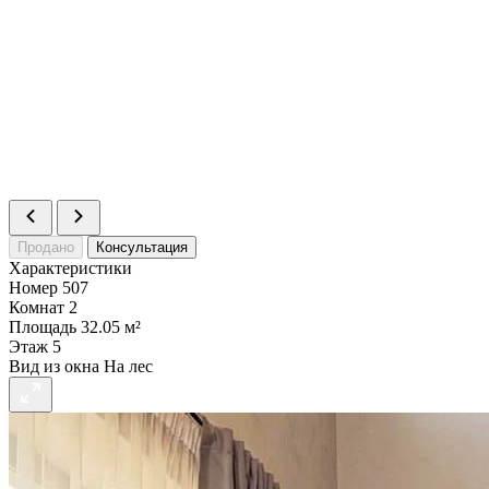
Площадь
73.59 м²
Цена
21 046 740 ₽
Статус
В продаже
>
%
Номер
514
Комнат
3
Площадь
67.06 м²
Статус
Резерв
>
Продано
Консультация
Характеристики
Номер
507
Комнат
2
Площадь
32.05 м²
Этаж
5
Вид из окна
На лес