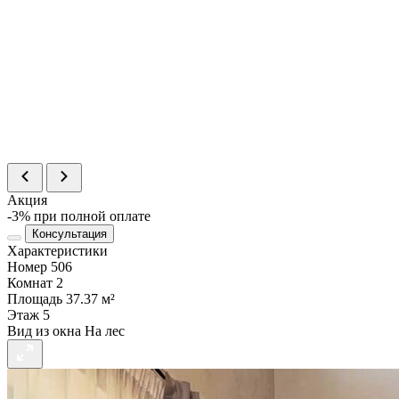
Площадь
73.59 м²
Цена
21 046 740 ₽
Статус
В продаже
>
%
Номер
514
Комнат
3
Площадь
67.06 м²
Статус
Резерв
>
Акция
-3% при полной оплате
Консультация
Характеристики
Номер
506
Комнат
2
Площадь
37.37 м²
Этаж
5
Вид из окна
На лес