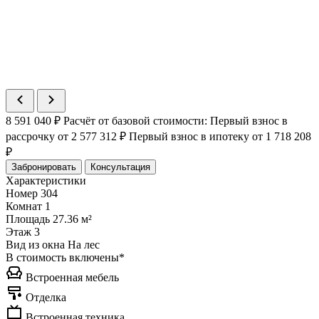
Статус
В продаже
>
Номер
314
Комнат
2
Площадь
51.44 м²
Статус
Продано
>
8 591 040 ₽
Расчёт от базовой стоимости:
Первый взнос в
рассрочку
от 2 577 312 ₽
Первый взнос в ипотеку
от 1 718 208
₽
Забронировать
Консультация
Характеристики
Номер
304
Комнат
1
Площадь
27.36 м²
Этаж
3
Вид из окна
На лес
В стоимость включены*
Встроенная мебель
Отделка
Встроенная техника