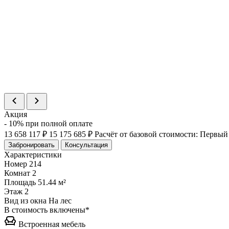
Цена
17 037 135 ₽
Статус
В продаже
>
%
Номер
214
Комнат
2
Площадь
51.44 м²
Цена
15 175 685 ₽
Статус
В продаже
>
Акция
- 10% при полной оплате
13 658 117 ₽
15 175 685 ₽
Расчёт от базовой стоимости:
Первый 
Забронировать
Консультация
Характеристики
Номер
214
Комнат
2
Площадь
51.44 м²
Этаж
2
Вид из окна
На лес
В стоимость включены*
Встроенная мебель